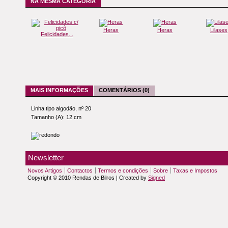
NA MESMA CATEGORIA
Heras
Heras
Lilases
Felicidades...
MAIS INFORMAÇÕES
COMENTÁRIOS (0)
Linha tipo algodão, nº 20
Tamanho (A): 12 cm
Newsletter
Novos Artigos
Contactos
Termos e condições
Sobre
Taxas e Impostos
Copyright © 2010 Rendas de Bilros | Created by
Signed