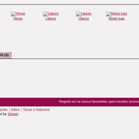
Heras
Lilases
Lilases
Meias luas
S (0)
Registe-se na nossa Newsletter para receber prom
ições
Sobre
Taxas e Impostos
ed by
Signed