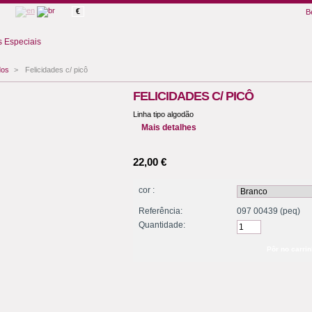
€
B
 Especiais
dos
>
Felicidades c/ picô
FELICIDADES C/ PICÔ
Linha tipo algodão
Mais detalhes
22,00 €
cor :
Referência:
097 00439 (peq)
Quantidade: