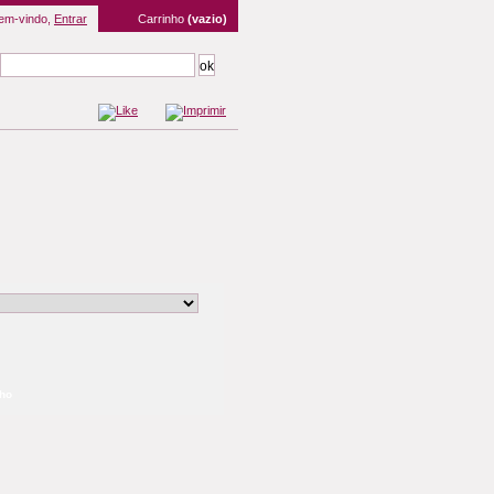
em-vindo,
Entrar
Carrinho
(vazio)