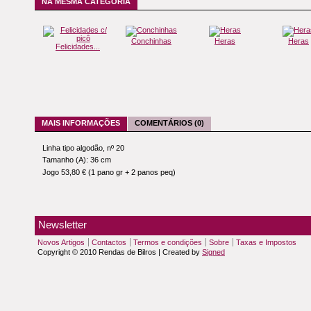
NA MESMA CATEGORIA
Conchinhas
Heras
Heras
Felicidades...
MAIS INFORMAÇÕES
COMENTÁRIOS (0)
Linha tipo algodão, nº 20
Tamanho (A): 36 cm
Jogo 53,80 € (1 pano gr + 2 panos peq)
Newsletter
Novos Artigos
Contactos
Termos e condições
Sobre
Taxas e Impostos
Copyright © 2010 Rendas de Bilros | Created by
Signed