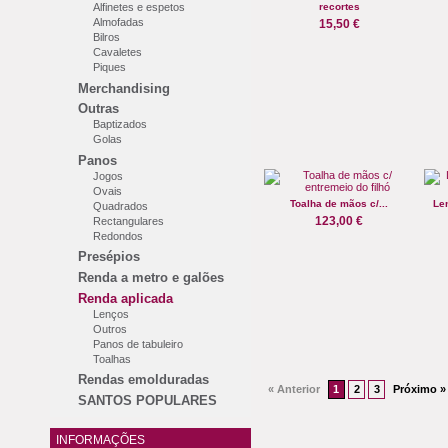
Alfinetes e espetos
recortes
Almofadas
15,50 €
Bilros
Cavaletes
Piques
Merchandising
Outras
Baptizados
Golas
Panos
Jogos
Ovais
Toalha de mãos c/...
Len
Quadrados
123,00 €
Rectangulares
Redondos
Presépios
Renda a metro e galões
Renda aplicada
Lenços
Outros
Panos de tabuleiro
Toalhas
Rendas emolduradas
« Anterior
1
2
3
Próximo »
SANTOS POPULARES
INFORMAÇÕES