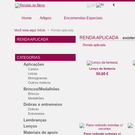
€
Home
Artigos
Encomendas Especiais
Você esta aqui:
Início
>
Renda aplicada
RENDA APLICADA
existe
RENDA APLICADA
Renda aplicada
CATEGORIAS
Aplicações
Lenço da fantasia
Cantos
Letras
50,00 €
Monogramas
Outros motivos
Brincos/Medalhões
Brincos
Medalhões
Dobras e entremeios
Dobras
Entremeios
Lembranças
Lenços
Materiais de apoio
Pano redondo estrelas c/