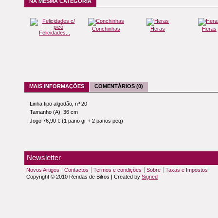
NA MESMA CATEGORIA
Conchinhas
Heras
Heras
Felicidades...
MAIS INFORMAÇÕES
COMENTÁRIOS (0)
Linha tipo algodão, nº 20
Tamanho (A): 36 cm
Jogo 76,90 € (1 pano gr + 2 panos peq)
Newsletter
Novos Artigos
Contactos
Termos e condições
Sobre
Taxas e Impostos
Copyright © 2010 Rendas de Bilros | Created by
Signed