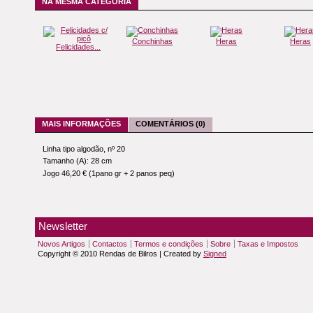
NA MESMA CATEGORIA
Conchinhas
Heras
Heras
Felicidades...
MAIS INFORMAÇÕES
COMENTÁRIOS (0)
Linha tipo algodão, nº 20
Tamanho (A): 28 cm
Jogo 46,20 € (1pano gr + 2 panos peq)
Newsletter
Novos Artigos
Contactos
Termos e condições
Sobre
Taxas e Impostos
Copyright © 2010 Rendas de Bilros | Created by
Signed