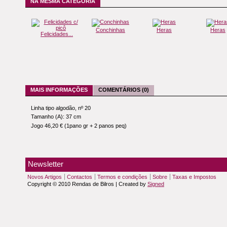
NA MESMA CATEGORIA
Conchinhas
Heras
Heras
Felicidades...
MAIS INFORMAÇÕES
COMENTÁRIOS (0)
Linha tipo algodão, nº 20
Tamanho (A): 37 cm
Jogo 46,20 € (1pano gr + 2 panos peq)
Newsletter
Novos Artigos
Contactos
Termos e condições
Sobre
Taxas e Impostos
Copyright © 2010 Rendas de Bilros | Created by
Signed