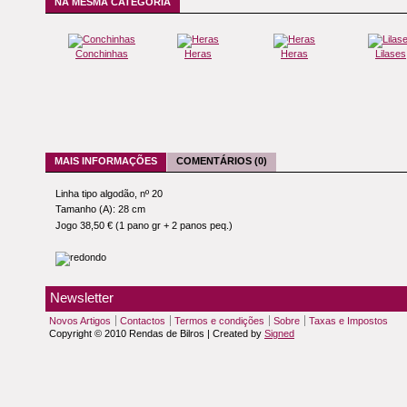
NA MESMA CATEGORIA
Conchinhas
Heras
Heras
Lilases
MAIS INFORMAÇÕES
COMENTÁRIOS (0)
Linha tipo algodão, nº 20
Tamanho (A): 28 cm
Jogo 38,50 € (1 pano gr + 2 panos peq.)
Newsletter
Novos Artigos
Contactos
Termos e condições
Sobre
Taxas e Impostos
Copyright © 2010 Rendas de Bilros | Created by
Signed