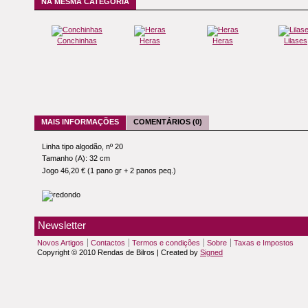
NA MESMA CATEGORIA
Conchinhas
Heras
Heras
Lilases
MAIS INFORMAÇÕES
COMENTÁRIOS (0)
Linha tipo algodão, nº 20
Tamanho (A): 32 cm
Jogo 46,20 € (1 pano gr + 2 panos peq.)
Newsletter
Novos Artigos
Contactos
Termos e condições
Sobre
Taxas e Impostos
Copyright © 2010 Rendas de Bilros | Created by
Signed