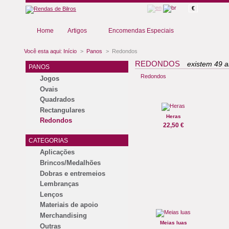
€
Home
Artigos
Encomendas Especiais
Você esta aqui:
Início
>
Panos
>
Redondos
REDONDOS
existem 49 ar
PANOS
Redondos
Jogos
Ovais
Quadrados
Rectangulares
Heras
Redondos
22,50 €
CATEGORIAS
Aplicações
Brincos/Medalhões
Dobras e entremeios
Lembranças
Lenços
Materiais de apoio
Merchandising
Meias luas
Outras