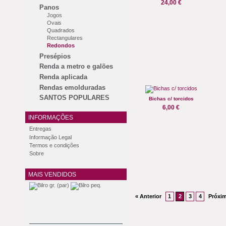
24,00 €
Panos
Jogos
Ovais
Quadrados
Rectangulares
Redondos
Presépios
Renda a metro e galões
Renda aplicada
Rendas emolduradas
SANTOS POPULARES
Bichas c/ torcidos
6,00 €
INFORMAÇÕES
Entregas
Informação Legal
Termos e condições
Sobre
MAIS VENDIDOS
« Anterior
1
2
3
4
Próxi