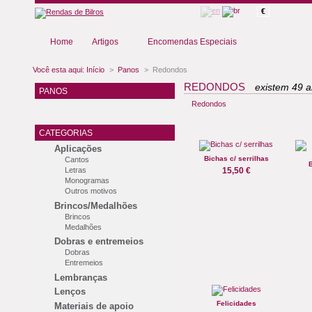
€
Home
Artigos
Encomendas Especiais
Você esta aqui:
Início
>
Panos
>
Redondos
REDONDOS
existem 49 ar
PANOS
Redondos
CATEGORIAS
Aplicações
Bichas c/ serrilhas
Cantos
B
Letras
15,50 €
Monogramas
Outros motivos
Brincos/Medalhões
Brincos
Medalhões
Dobras e entremeios
Dobras
Entremeios
Lembranças
Lenços
Felicidades
Materiais de apoio