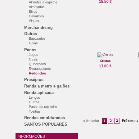
15,50 €
Alfinetes e espetos
Almofadas
Bilros
Cavaletes
Piques
Merchandising
Outras
Baptizados
Golas
Panos
Jogos
Ovais
Cristas
Quadrados
13,00 €
Rectangulares
Redondos
Presépios
Renda a metro e galões
Renda aplicada
Lenços
Outros
Panos de tabuleiro
Toalhas
Rendas emolduradas
« Anterior
1
2
3
Próximo »
SANTOS POPULARES
INFORMAÇÕES