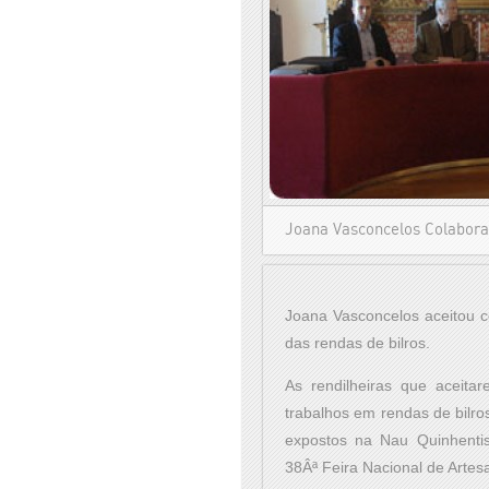
Joana Vasconcelos Colabora
Joana Vasconcelos aceitou 
das rendas de bilros.
As rendilheiras que aceitar
trabalhos em rendas de bilro
expostos na Nau Quinhentis
38Âª Feira Nacional de Artes