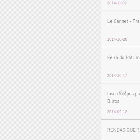
2014-11-07
Le Cannet - Fr
2014-10-20
Feira do Patrim
2014-10-17
InscriÃ§Ãµes pa
Bilros
2014-09-12
RENDAS QUE 