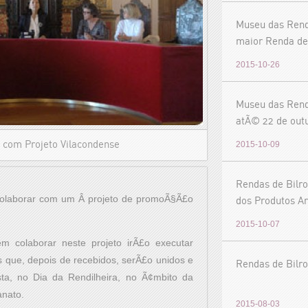
Museu das Rend
maior Renda de
exposiÃ§Ã£o
2015-10-26
Museu das Rend
atÃ© 22 de out
 com Projeto Vilacondense
2015-10-09
Rendas de Bilro
colaborar com um Â projeto de promoÃ§Ã£o
dos Produtos Ar
2015-10-07
em colaborar neste projeto irÃ£o executar
s que, depois de recebidos, serÃ£o unidos e
Rendas de Bilro
ta, no Dia da Rendilheira, no Ã¢mbito da
anato.
2015-08-03