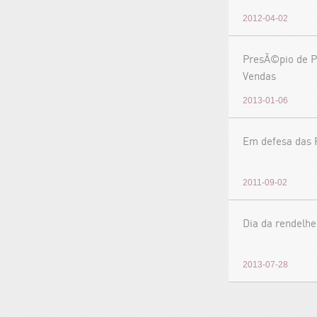
2012-04-02
PresÃ©pio de P
Vendas
2013-01-06
Em defesa das 
2011-09-02
Dia da rendelhe
2013-07-28