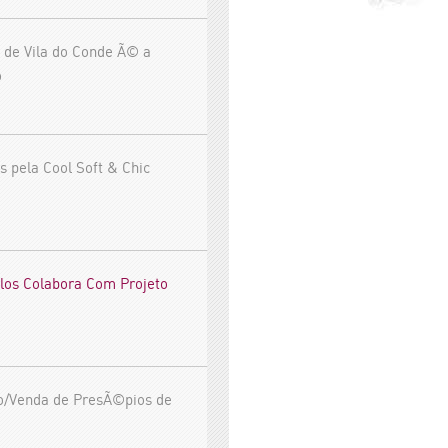
 de Vila do Conde Ã© a
o
s pela Cool Soft & Chic
los Colabora Com Projeto
o/Venda de PresÃ©pios de