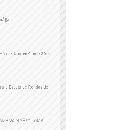
anÃ§a
Ã³nio - GuimarÃ£es - 2014
ra a Escola de Rendas de
TAMBÃ‰M SÃƒO JOIAS