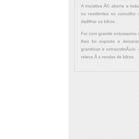
A iniciativa Ã© aberta a toda
ou residentes no concelho 
dedilhar os bilros.
Foi com grande entusiasmo q
lhes foi exposto e deixar
grandioso e extraordinÃ¡rio
relevo Ã s rendas de bilros.