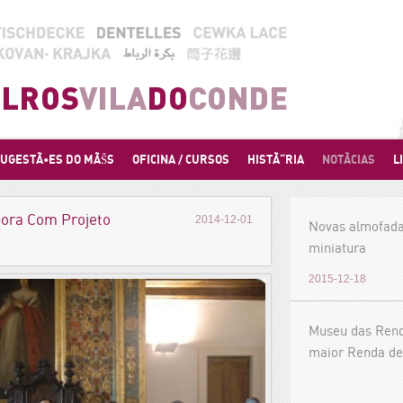
UGESTÃ•ES DO MÃŠS
OFICINA / CURSOS
HISTÃ“RIA
NOTÃCIAS
L
bora Com Projeto
2014-12-01
Novas almofada
miniatura
2015-12-18
Museu das Rend
maior Renda de
exposiÃ§Ã£o