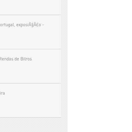
ortugal, exposiÃ§Ã£o -
Rendas de Bilros
ira