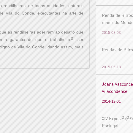
s rendilheiras, de todas as idades, naturais
de Vila do Conde, executantes na arte de
Renda de Bilros
maior do Mund
ue as rendilheiras aderiram ao desafio que
2015-08-03
am a garantia de que o trabalho irÃ¡ ser
, digno de Vila do Conde, dando assim, mais
Rendas de Bilro
2015-05-18
Joana Vasconce
Vilacondense
2014-12-01
XIV ExposiÃ§Ã£
Portugal