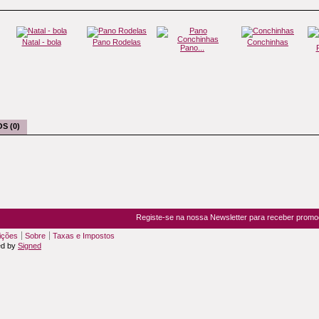
Natal - bola
Pano Rodelas
Conchinhas
Pano...
S (0)
Registe-se na nossa Newsletter para receber prom
ições
Sobre
Taxas e Impostos
ed by
Signed