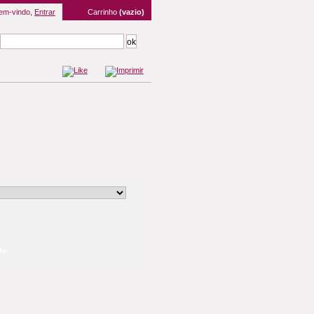
em-vindo,
Entrar
Carrinho
(vazio)