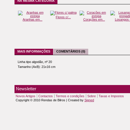
NA MESMA CATEGORIA
Flores c/...
Aranhas em...
Corações em...
Losangos c
MAIS INFORMAÇÕES
COMENTÁRIOS (0)
Linha tipo algodão, nº 20
Tamanho (AxB): 21x16 cm
Newsletter
Novos Artigos
Contactos
Termos e condições
Sobre
Taxas e Impostos
Copyright © 2010 Rendas de Bilros | Created by
Signed