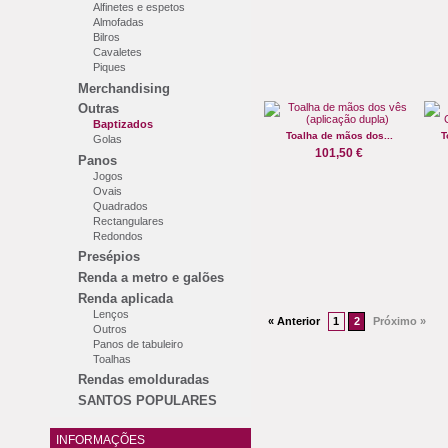
Alfinetes e espetos
Almofadas
Bilros
Cavaletes
Piques
Merchandising
Outras
Baptizados
Toalha de mãos dos...
T
Golas
101,50 €
Panos
Jogos
Ovais
Quadrados
Rectangulares
Redondos
Presépios
Renda a metro e galões
Renda aplicada
Lenços
« Anterior
1
2
Próximo »
Outros
Panos de tabuleiro
Toalhas
Rendas emolduradas
SANTOS POPULARES
INFORMAÇÕES