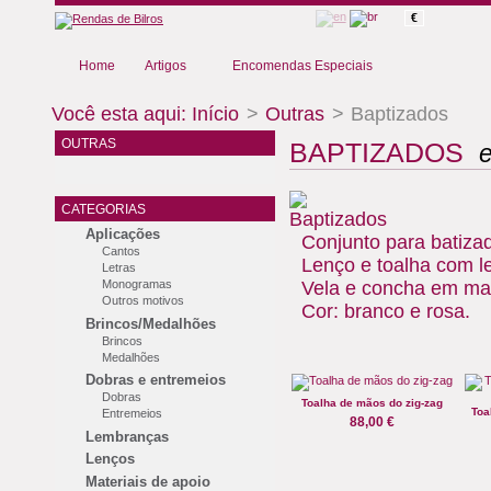
€
Home
Artigos
Encomendas Especiais
Você esta aqui:
Início
>
Outras
>
Baptizados
OUTRAS
BAPTIZADOS
e
CATEGORIAS
Aplicações
Conjunto para batiza
Cantos
Lenço e toalha com le
Letras
Vela e concha em mad
Monogramas
Outros motivos
Cor: branco e rosa.
Brincos/Medalhões
Brincos
Medalhões
Dobras e entremeios
Dobras
Toalha de mãos do zig-zag
Toa
Entremeios
88,00 €
Lembranças
Lenços
Materiais de apoio