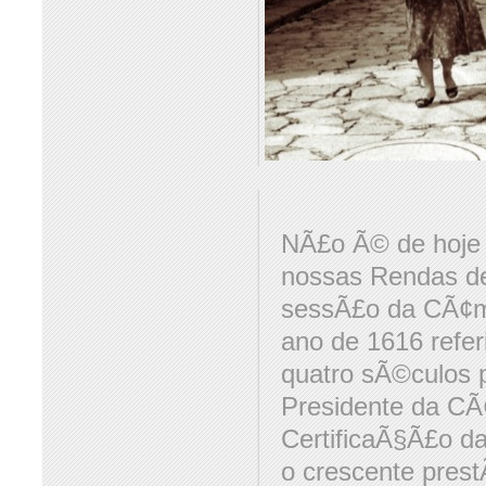
NÃ£o Ã© de hoje 
nossas Rendas de 
sessÃ£o da CÃ¢ma
ano de 1616 refer
quatro sÃ©culos 
Presidente da CÃ
CertificaÃ§Ã£o d
o crescente prest