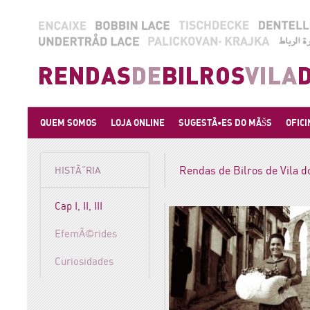
QUEM SOMOS
LOJA ONLINE
SUGESTÃ•ES DO MÃŠS
OFICI
Rendas de Bilros de Vila do
HISTÃ“RIA
Cap I, II, III
EfemÃ©rides
Curiosidades