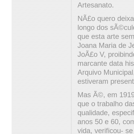
Artesanato.
NÃ£o quero deixa
longo dos sÃ©cul
que esta arte se
Joana Maria de Je
JoÃ£o V, proibind
marcante data his
Arquivo Municipa
estiveram presen
Mas Ã©, em 1919,
que o trabalho da
qualidade, especi
anos 50 e 60, co
vida, verificou- se