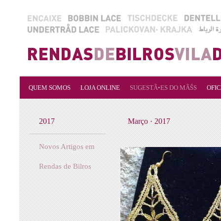
QUEM SOMOS
LOJA ONLINE
SUGESTÃ•ES DO MÃŠS
OFIC
2017
Março · 2017
Novos Artigos em
Rendas de Bilros