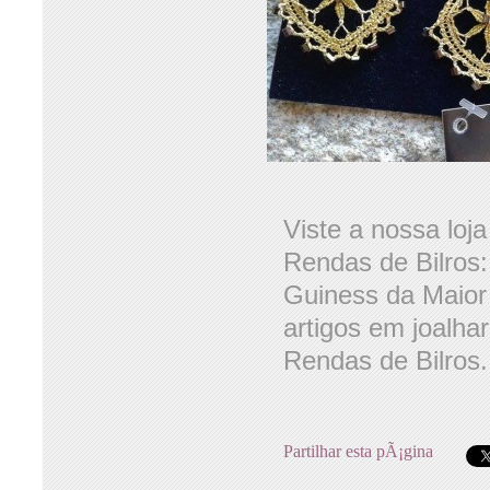
Viste a nossa loj
Rendas de Bilros
Guiness da Maior
artigos em joalha
Rendas de Bilros.
Partilhar esta pÃ¡gina