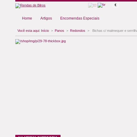
€
Home
Artigos
Encomendas Especiais
Você esta aqui:
Início
>
Panos
>
Redondos
>
Bichas c/ malmequer e serrilh