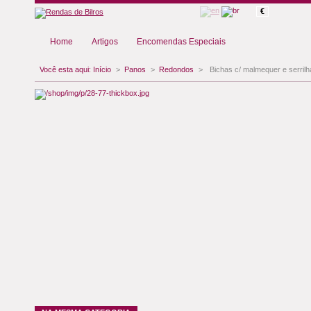
€
Home
Artigos
Encomendas Especiais
Você esta aqui:
Início
>
Panos
>
Redondos
>
Bichas c/ malmequer e serrilh