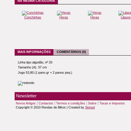
NA MESMA CATEGORIA
Conchinhas
Heras
Heras
Lilases
MAIS INFORMAÇÕES
COMENTÁRIOS (0)
Linha tipo algodão, nº 20
Tamanho (A): 37 cm
Jogo 53,80 (1 pano gr + 2 panos peq.)
Newsletter
Novos Artigos
Contactos
Termos e condições
Sobre
Taxas e Impostos
Copyright © 2010 Rendas de Bilros | Created by
Signed